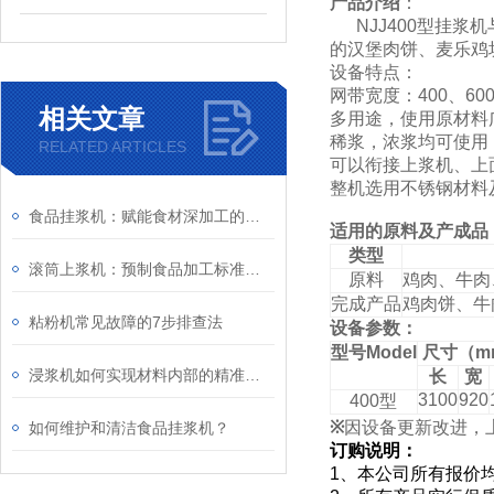
产品介绍
：
NJJ400
型挂浆机
的汉堡肉饼、麦乐鸡
设备特点：
网带宽度：
400
、
60
相关文章
多用途，使用原材料
稀浆，浓浆均可使用
RELATED ARTICLES
可以衔接上浆机、上
整机选用不锈钢材料
食品挂浆机：赋能食材深加工的工艺新选择
适用的原料及产成品
类型
滚筒上浆机：预制食品加工标准化核心装备
原料
鸡肉、牛肉
完成产品
鸡肉饼、牛
粘粉机常见故障的7步排查法
设备参数：
型号
Model
尺寸（
m
浸浆机如何实现材料内部的精准饱和处理？
长
宽
3100
920
400
型
※
因设备更新改进，
如何维护和清洁食品挂浆机？
订购说明：
1、本公司所有报价