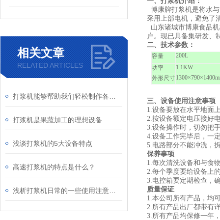
一、打浆机介绍：
博康牌打浆机是将水与
采用上部电机，避免了
山东诸城市博康食品机
户。现已具备集研发、
二、技术参数：
相关文章
200L
容量
RELATED ARTICLES
1.1KW
功率
1300×790×1400
外形尺寸
打浆机能够帮助我们轻松制作各种美食和饮品
三、设备使用注意事项
1.
设备要放在水平地面
2.
按设备额定电压接好
打浆机是果蔬加工的理想设备
3.
设备操作时，切勿把
4.
设备工作完毕后，一
浅谈打浆机的5大设备特点
5.
电路部分不能冲洗，
保养事项
1.
每次清洗设备和与食
高速打浆机的特点是什么？
2.
每个季度要给设备上
3.
电控箱要定期检查，
质量保证
浅析打浆机日常的一些使用注意事项
1.
本公司所有产品，均
2.
所有产品出厂都带有
3.
所有产品均保修一年，