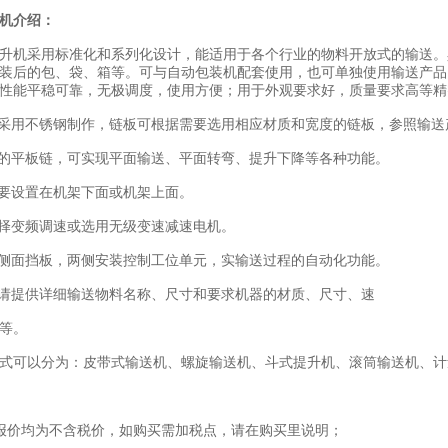
机介绍：
机采用标准化和系列化设计，能适用于各个行业的物料开放式的输送。
装后的包、袋、箱等。可与自动包装机配套使用，也可单独使用输送产品
性能平稳可靠，无极调度，使用方便；用于外观要求好，质量要求高等精
用不锈钢制作，链板可根据需要选用相应材质和宽度的链板，参照输送产
的平板链，可实现平面输送、平面转弯、提升下降等各种功能。
要设置在机架下面或机架上面。
择变频调速或选用无级变速减速电机。
侧面挡板，两侧安装控制工位单元，实输送过程的自动化功能。
请提供详细输送物料名称、尺寸和要求机器的材质、尺寸、速
等。
可以分为：皮带式输送机、螺旋输送机、斗式提升机、滚筒输送机、计
价均为不含税价，如购买需加税点，请在购买里说明；