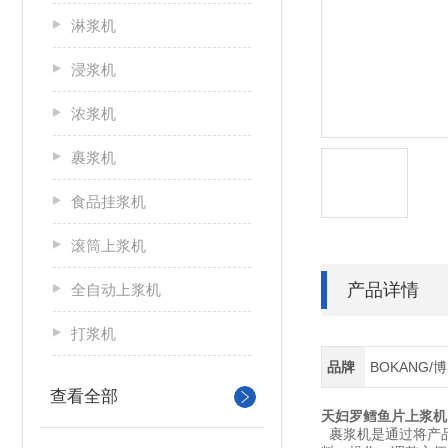
淋浆机
浸浆机
浓浆机
裹浆机
食品挂浆机
滚筒上浆机
产品详情
全自动上浆机
打浆机
品牌
BOKANG/
查看全部
天妇罗鳕鱼片上浆机
裹浆机是通过将产