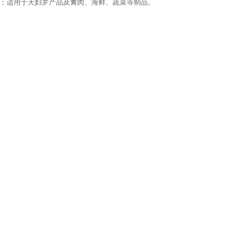
；适用于天妇罗产品及禽肉、海鲜、蔬菜等制品。