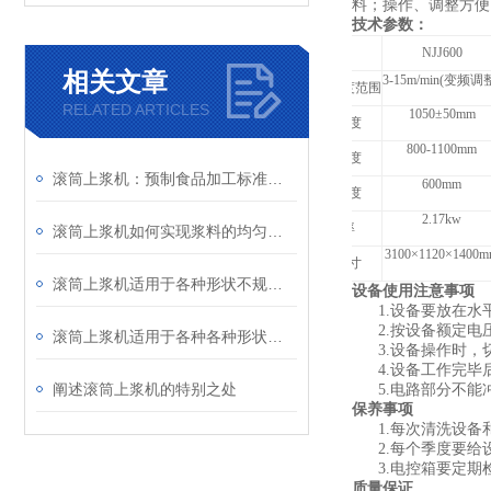
料；操作、调整方便
技术参数：
型号
NJJ600
相关文章
3-15m/min(
变频调整
输送带速度范围
RELATED ARTICLES
1050
±50mm
输入高度
800-1100mm
输出高度
滚筒上浆机：预制食品加工标准化核心装备
600mm
网带宽度
2.17kw
功 率
滚筒上浆机如何实现浆料的均匀涂覆与干燥？
3100
×1120×1400
外形尺寸
滚筒上浆机适用于各种形状不规则的产品
设备使用注意事项
1.
设备要放在水
2.
按设备额定电
滚筒上浆机适用于各种各种形状不规则的产品
3.
设备操作时，
4.
设备工作完毕
阐述滚筒上浆机的特别之处
5.
电路部分不能
保养事项
1.
每次清洗设备
2.
每个季度要给
3.
电控箱要定期
质量保证