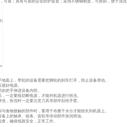
，可靠；具有可靠的安全防护装置；采用不锈钢制造，可拆卸，便于清洗
)
mm
平地面上，带轮的设备需要把脚轮的刹车打开，防止设备滑动。
压接好电源。
切勿把手伸进设备内部。
后，一定要线切断电源，才能对机器进行拆洗。
冲洗，拆洗时一定要注意刀具等部件刮伤手臂。
和与食物接触的部件时，要用干布擦干水分才能组长到机器上。
设备上的轴承、链条、齿轮等传动部件加润滑油。
检查，确保线路安全，正常工作。