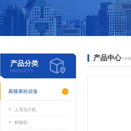
产品中心
/ P
产品分类
PRODUCTS
裹糠裹粉设备
上雪花片机
鲜糠机