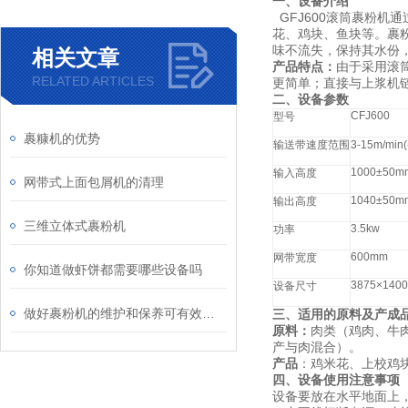
一、设备介绍
GFJ600
滚筒裹粉机通
花、鸡块、鱼块等。
裹
味不流失，保持其水份
相关文章
产品特点：
由于采用滚
RELATED ARTICLES
更简单；直接与上浆机
二、设备参数
CFJ600
型号
裹糠机的优势
输送带速度范围
3-15m/min(
1000
±
50m
输入高度
网带式上面包屑机的清理
1040
±
50m
输出高度
三维立体式裹粉机
3.5kw
功率
600mm
网带宽度
你知道做虾饼都需要哪些设备吗
3875
×
1400
设备尺寸
做好裹粉机的维护和保养可有效延长使用寿命
三、适用的原料及产成
原料：
肉类（鸡肉、牛
产与肉混合）。
产品
：鸡米花、上校鸡
四、设备使用注意事项
设备要放在水平地面上