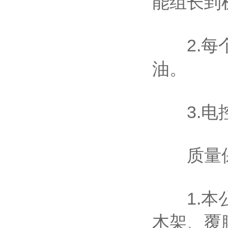
能组长到
2.每个
油。
3.电控
质量
1.本公
木架、覆