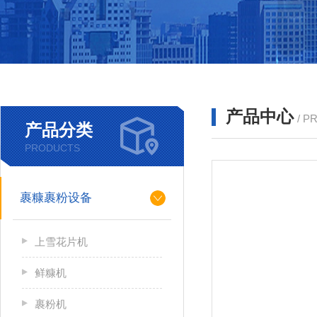
产品中心
/ P
产品分类
PRODUCTS
裹糠裹粉设备
上雪花片机
鲜糠机
裹粉机