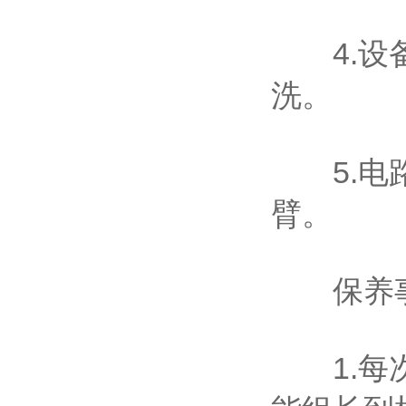
4.设备
洗。
5.电路
臂。
保养
1.每次