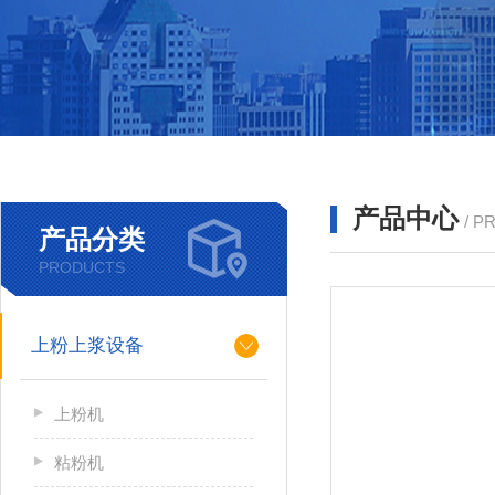
产品中心
/ P
产品分类
PRODUCTS
上粉上浆设备
上粉机
粘粉机