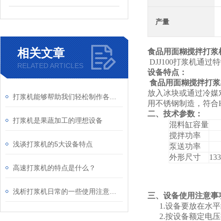
产量
相关文章
食品用面糊搅拌打浆
DJJ100
打浆机通过特
RELATED ARTICLES
设备特点：
食品用面糊搅拌打浆
放入冰块或通过冷媒
打浆机能够帮助我们轻松制作各种美食和饮品
用不锈钢制造，符合
二、技术参数：
打浆机是果蔬加工的理想设备
混料缸容量
搅拌功率
浅谈打浆机的5大设备特点
泵送功率
外形尺寸
13
高速打浆机的特点是什么？
浅析打浆机日常的一些使用注意事项
三、设备使用注意事
1.
设备要放在水平
2.
按设备额定电压