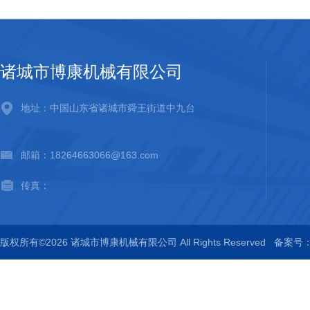
诸城市博康机械有限公司
地址：中国山东省诸城市舜王街道中九台
邮箱：18264663066@163.com
传真：
版权所有©2026 诸城市博康机械有限公司 All Rights Reserved
备案号