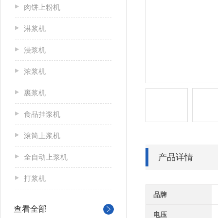
肉饼上粉机
淋浆机
浸浆机
浓浆机
裹浆机
食品挂浆机
滚筒上浆机
产品详情
全自动上浆机
打浆机
品牌
查看全部
电压