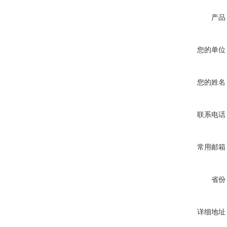
产品
您的单位
您的姓名
联系电话
常用邮箱
省份
详细地址