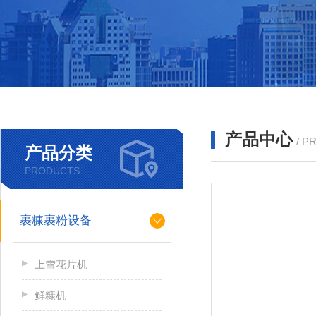
产品中心
/ P
产品分类
PRODUCTS
裹糠裹粉设备
上雪花片机
鲜糠机