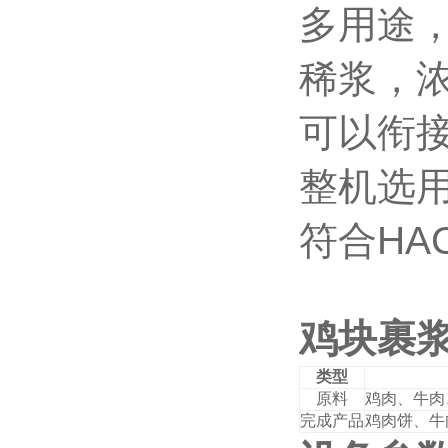
多用途
稀浆，
可以衔
整机选
符合
HA
鸡块裹
类型
原料
鸡肉、牛肉
完成产品
鸡肉饼、牛