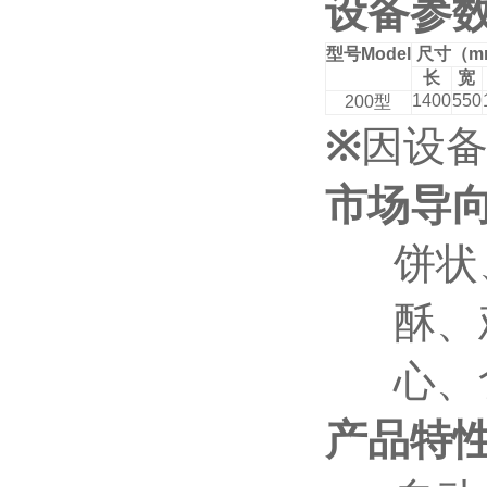
设备参
型号
Model
尺寸（
m
长
宽
1400
550
200
型
※
因设
市场导
饼状
酥、
心、
产品特